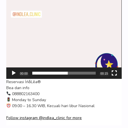
00:00
00:15
Reservasi İńδLēa®
Bea dan info
088802163400
Monday to Sunday
09.00 – 16.30 WIB, Kecuali hari libur Nasional
Follow instagram @indlea_clinic for more