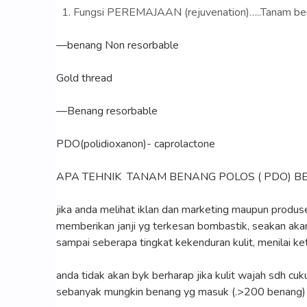
Fungsi PEREMAJAAN (rejuvenation)…..Tanam b
—benang Non resorbable
Gold thread
—Benang resorbable
PDO(polidioxanon)- caprolactone
APA TEHNIK TANAM BENANG POLOS ( PDO) BE
jika anda melihat iklan dan marketing maupun produ
memberikan janji yg terkesan bombastik, seakan ak
sampai seberapa tingkat kekenduran kulit, menilai ke
anda tidak akan byk berharap jika kulit wajah sdh c
sebanyak mungkin benang yg masuk (.>200 benang) maka