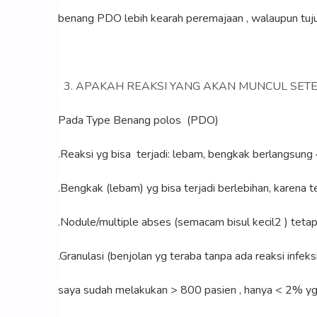
benang PDO lebih kearah peremajaan , walaupun tuju
APAKAH REAKSI YANG AKAN MUNCUL SETE
Pada Type Benang polos (PDO)
.Reaksi yg bisa terjadi: lebam, bengkak berlangsung
.Bengkak (lebam) yg bisa terjadi berlebihan, karena 
.Nodule/multiple abses (semacam bisul kecil2 ) tetapi 
.Granulasi (benjolan yg teraba tanpa ada reaksi infeks
saya sudah melakukan > 800 pasien , hanya < 2% yg 