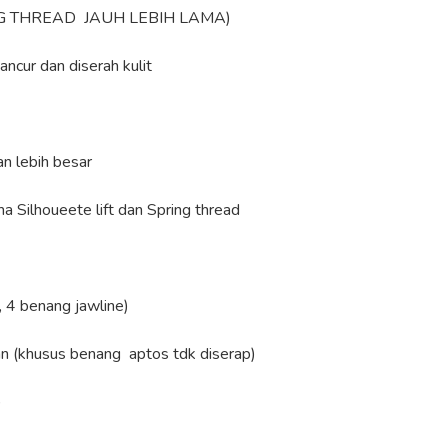
RING THREAD JAUH LEBIH LAMA)
ncur dan diserah kulit
n lebih besar
 Silhoueete lift dan Spring thread
, 4 benang jawline)
an (khusus benang aptos tdk diserap)
)