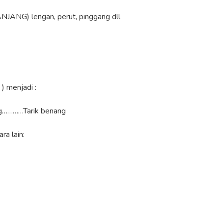
JANG) lengan, perut, pinggang dll
) menjadi :
nang…………Tarik benang
ra lain: