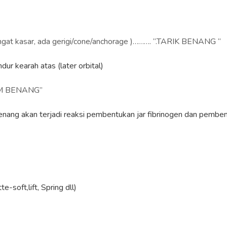
gat kasar, ada gerigi/cone/anchorage )………. “.TARIK BENANG “
dur kearah atas (later orbital)
NAM BENANG”
benang akan terjadi reaksi pembentukan jar fibrinogen dan pemben
-soft,lift, Spring dll)