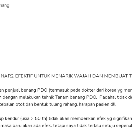
enang
NAR2 EFEKTIF UNTUK MENARIK WAJAH DAN MEMBUAT TIR
sen penjual benang PDO (termasuk pada dokter dari korea yg mem
an dengan melakukan tehnik Tanam benang PDO. Padahal tidak de
tebalan otot dan bentuk tulang rahang, harapan pasien dll
ukup kendur (usia > 50 th) tidak akan memberikan efek yg signif
 baru akan ada efek. tetapi saya tidak terlalu setuju sepenuhny