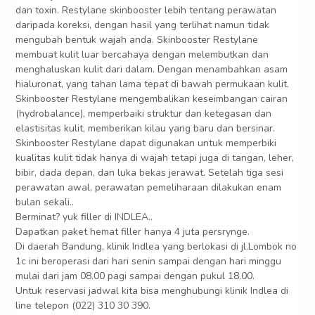
dan toxin. Restylane skinbooster lebih tentang perawatan
daripada koreksi, dengan hasil yang terlihat namun tidak
mengubah bentuk wajah anda. Skinbooster Restylane
membuat kulit luar bercahaya dengan melembutkan dan
menghaluskan kulit dari dalam. Dengan menambahkan asam
hialuronat, yang tahan lama tepat di bawah permukaan kulit.
Skinbooster Restylane mengembalikan keseimbangan cairan
(hydrobalance), memperbaiki struktur dan ketegasan dan
elastisitas kulit, memberikan kilau yang baru dan bersinar.
Skinbooster Restylane dapat digunakan untuk memperbiki
kualitas kulit tidak hanya di wajah tetapi juga di tangan, leher,
bibir, dada depan, dan luka bekas jerawat. Setelah tiga sesi
perawatan awal, perawatan pemeliharaan dilakukan enam
bulan sekali..
Berminat? yuk filler di INDLEA..
Dapatkan paket hemat filler hanya 4 juta persrynge.
Di daerah Bandung, klinik Indlea yang berlokasi di jl.Lombok no
1c ini beroperasi dari hari senin sampai dengan hari minggu
mulai dari jam 08.00 pagi sampai dengan pukul 18.00.
Untuk reservasi jadwal kita bisa menghubungi klinik Indlea di
line telepon (022) 310 30 390.