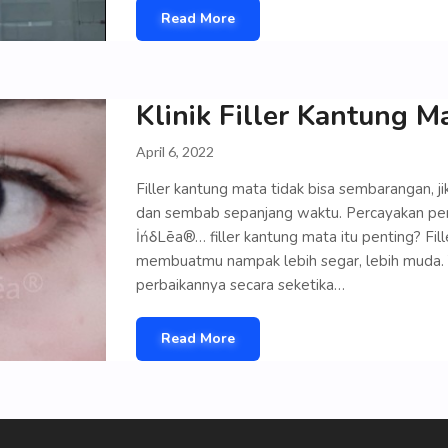
Read More
Klinik Filler Kantung M
April 6, 2022
Filler kantung mata tidak bisa sembarangan, j
dan sembab sepanjang waktu. Percayakan pe
İńδLēa®… filler kantung mata itu penting? Fi
membuatmu nampak lebih segar, lebih muda. Ti
perbaikannya secara seketika…
Read More