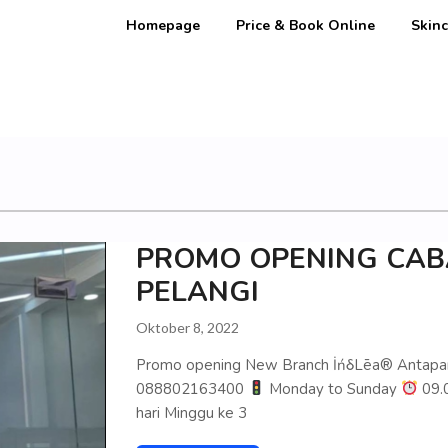
Homepage
Price & Book Online
Skinc
PROMO OPENING CAB
PELANGI
Oktober 8, 2022
Promo opening New Branch İńδLēa® Antapan
088802163400
Monday to Sunday
09.0
hari Minggu ke 3