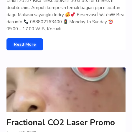
tahun 2023? Bisa Mesolipolysis 30 shots for cheeks n
doublechin.. Ampuh kempesin lemak bagian pipi n lipatan
dagu Makasiii sayangku Indry
Reservasi İńδLēa® Bea
dan info
088802163400
Monday to Sunday
09.00 – 17.00 WIB, Kecuali…
Read More
Fractional CO2 Laser Promo